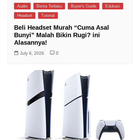
Audio
Berita Terbaru
Buyer's Guide
Edukasi
Headset
Tutorial
Beli Headset Murah “Cuma Asal
Bunyi” Malah Bikin Rugi? ini
Alasannya!
July 6, 2026
0