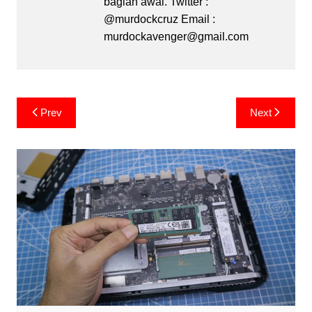
bagian awal. Twitter :
@murdockcruz Email :
murdockavenger@gmail.com
Post
Prev
Next
navigation