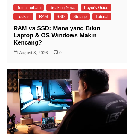
Berita Terbaru
Breaking News
Buyer's Guide
Edukasi
RAM
SSD
Storage
Tutorial
RAM vs SSD: Mana yang Bikin
Laptop & OS Windows Makin
Kencang?
August 3, 2026
0