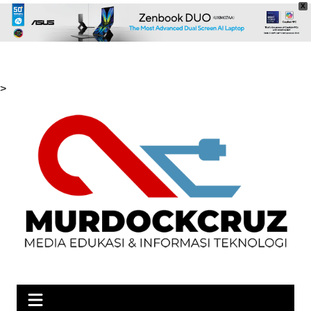
X
Skip
>
to
content