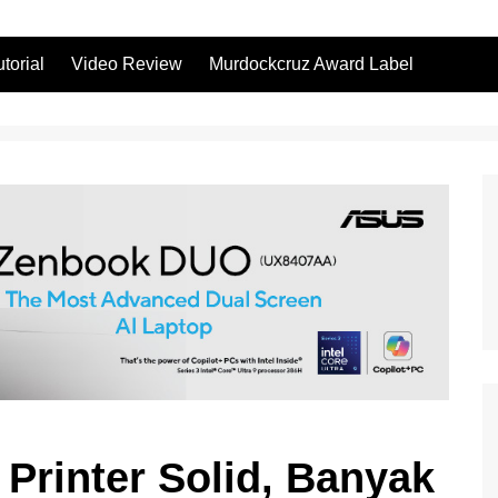
utorial
Video Review
Murdockcruz Award Label
e Printer Solid, Banyak