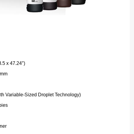
.5 x 47.24″)
9 mm
th Variable-Sized Droplet Technology)
pies
ner