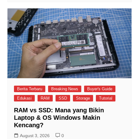
Berita Terbaru
Breaking News
Buyer's Guide
Edukasi
RAM
SSD
Storage
Tutorial
RAM vs SSD: Mana yang Bikin
Laptop & OS Windows Makin
Kencang?
August 3, 2026
0