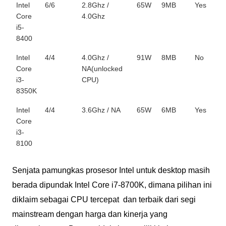
Intel
6/6
2.8Ghz /
65W
9MB
Yes
Core
4.0Ghz
i5-
8400
Intel
4/4
4.0Ghz /
91W
8MB
No
Core
NA(unlocked
i3-
CPU)
8350K
Intel
4/4
3.6Ghz / NA
65W
6MB
Yes
Core
i3-
8100
Senjata pamungkas prosesor Intel untuk desktop masih
berada dipundak Intel Core i7-8700K, dimana pilihan ini
diklaim sebagai CPU tercepat dan terbaik dari segi
mainstream dengan harga dan kinerja yang