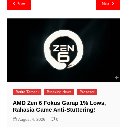
Post
Prev
Next
navigation
Berita Terbaru
Breaking News
Prosesor
AMD Zen 6 Fokus Garap 1% Lows,
Rahasia Game Anti-Stuttering!
August 4, 2026
0