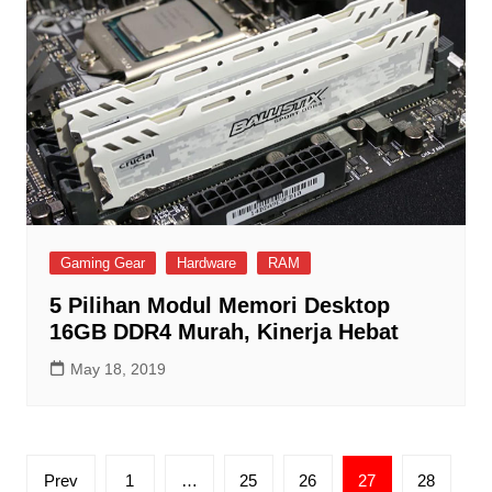
Gaming Gear
Hardware
RAM
5 Pilihan Modul Memori Desktop
16GB DDR4 Murah, Kinerja Hebat
May 18, 2019
Posts
Prev
1
…
25
26
27
28