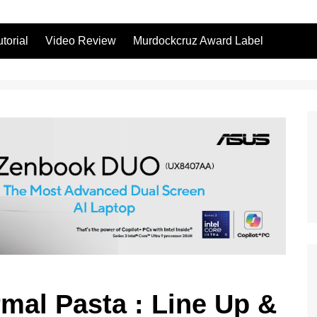
utorial
Video Review
Murdockcruz Award Label
mal Pasta : Line Up &