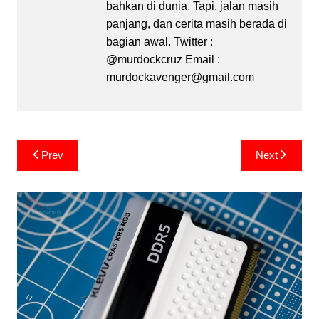
bahkan di dunia. Tapi, jalan masih
panjang, dan cerita masih berada di
bagian awal. Twitter :
@murdockcruz Email :
murdockavenger@gmail.com
Post
Prev
Next
navigation