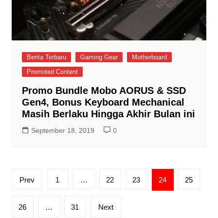
Berita Terbaru
Gaming Gear
Motherboard
Promoted Content
Promo Bundle Mobo AORUS & SSD
Gen4, Bonus Keyboard Mechanical
Masih Berlaku Hingga Akhir Bulan ini
September 18, 2019
0
Posts
Prev
1
…
22
23
24
25
pagination
26
…
31
Next