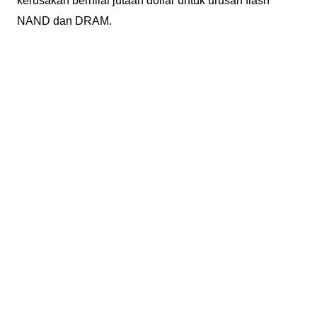
kerusakan bernilai jutaan dollar untuk urusan flash
NAND dan DRAM.