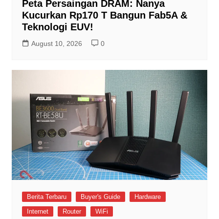
Peta Persaingan DRAM: Nanya
Kucurkan Rp170 T Bangun Fab5A &
Teknologi EUV!
August 10, 2026
0
Berita Terbaru
Buyer's Guide
Hardware
Internet
Router
WiFi