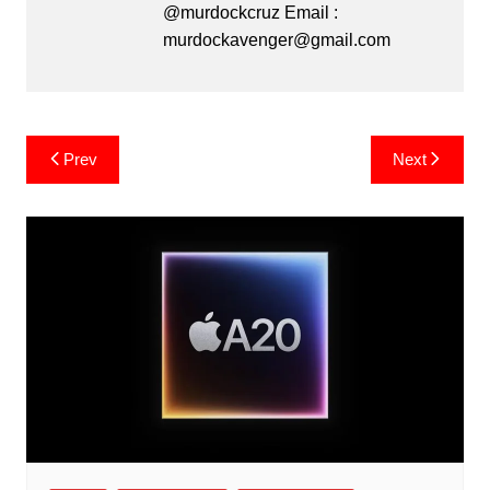
@murdockcruz Email :
murdockavenger@gmail.com
Post
Prev
Next
navigation