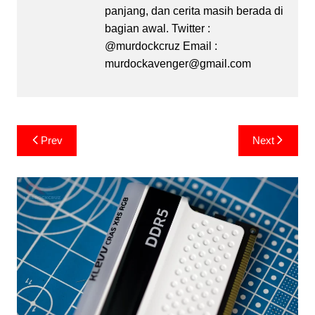
panjang, dan cerita masih berada di
bagian awal. Twitter :
@murdockcruz Email :
murdockavenger@gmail.com
Post
Prev
Next
navigation