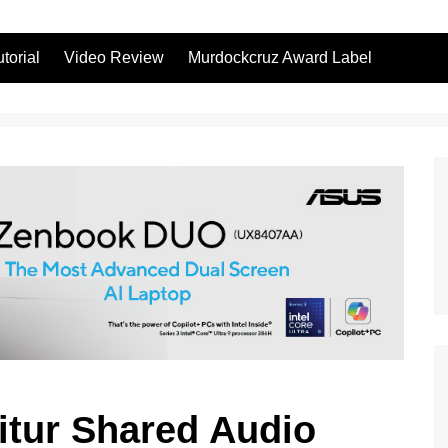
utorial
Video Review
Murdockcruz Award Label
itur Shared Audio