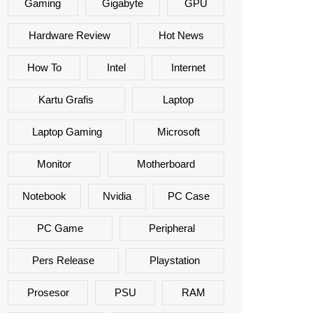
Gaming
Gigabyte
GPU
Hardware Review
Hot News
How To
Intel
Internet
Kartu Grafis
Laptop
Laptop Gaming
Microsoft
Monitor
Motherboard
Notebook
Nvidia
PC Case
PC Game
Peripheral
Pers Release
Playstation
Prosesor
PSU
RAM