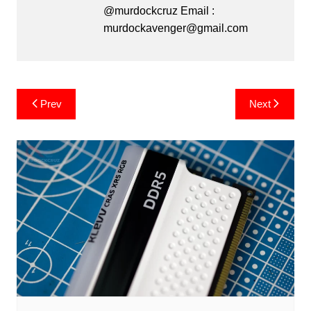
@murdockcruz Email :
murdockavenger@gmail.com
Post
Prev
Next
navigation