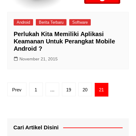
Android
Berita Terbaru
Software
Perlukah Kita Memiliki Aplikasi
Keamanan Untuk Perangkat Mobile
Android ?
November 21, 2015
Posts
Prev
1
…
19
20
21
pagination
Cari Artikel Disini