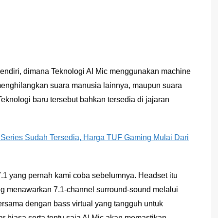
sendiri, dimana Teknologi AI Mic menggunakan machine
 menghilangkan suara manusia lainnya, maupun suara
 Teknologi baru tersebut bahkan tersedia di jajaran
Series Sudah Tersedia, Harga TUF Gaming Mulai Dari
.1 yang pernah kami coba sebelumnya. Headset itu
ng menawarkan 7.1‑channel surround-sound melalui
ersama dengan bass virtual yang tangguh untuk
ar biasa serta tentu saja AI Mic akan memastikan