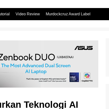
utorial
Video Review
Murdockcruz Award Label
kan Teknologi AI