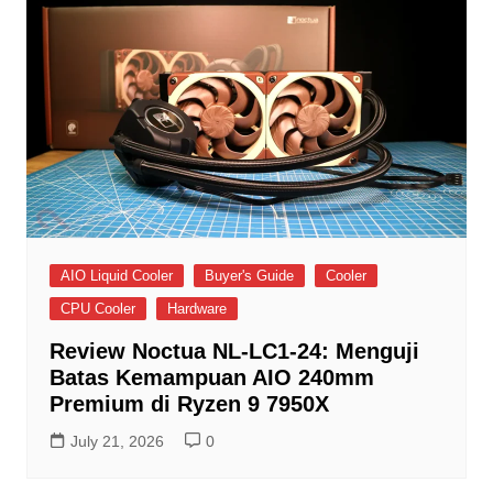
AIO Liquid Cooler
Buyer's Guide
Cooler
CPU Cooler
Hardware
Review Noctua NL-LC1-24: Menguji
Batas Kemampuan AIO 240mm
Premium di Ryzen 9 7950X
July 21, 2026
0