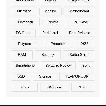
Kartu Grafis
Laptop
Laptop Gaming
Microsoft
Monitor
Motherboard
Notebook
Nvidia
PC Case
PC Game
Peripheral
Pers Release
Playstation
Prosesor
PSU
RAM
Security
Serba-Serbi
Smartphone
Software Review
Sony
SSD
Storage
TEAMGROUP
Tutorial
Windows
Xbox