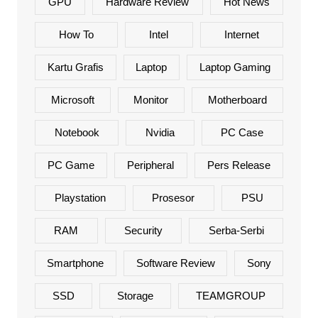
GPU
Hardware Review
Hot News
How To
Intel
Internet
Kartu Grafis
Laptop
Laptop Gaming
Microsoft
Monitor
Motherboard
Notebook
Nvidia
PC Case
PC Game
Peripheral
Pers Release
Playstation
Prosesor
PSU
RAM
Security
Serba-Serbi
Smartphone
Software Review
Sony
SSD
Storage
TEAMGROUP