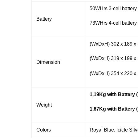
50WHrs 3-cell batter
Battery
73WHrs 4-cell batter
(WxDxH) 302 x 189 x
(WxDxH) 319 x 199 x
Dimension
(WxDxH) 354 x 220 x
1,
19
Kg with Battery
(
Weight
1,67Kg with Battery 
Colors
Royal Blue, Icicle Si