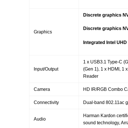
Discrete graphics N
Discrete graphics N
Graphics
Integrated Intel UHD
1 x USB3.1 Type-C (G
Input/Output
(Gen 1), 1 x HDMI, 1 
Reader
Camera
HD IR/RGB Combo C
Connectivity
Dual-band 802.11ac gi
Harman Kardon certif
Audio
sound technology, Arr