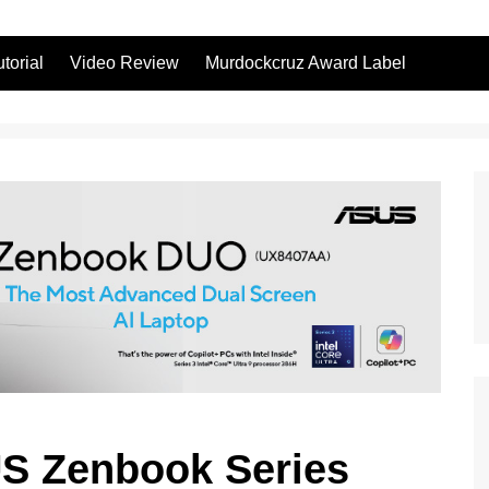
utorial
Video Review
Murdockcruz Award Label
S Zenbook Series