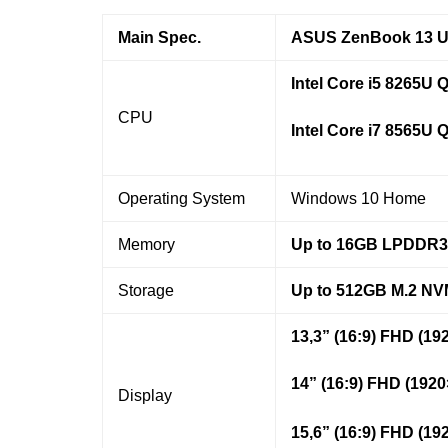
Main Spec.
ASUS ZenBook 13 U
Intel Core i5 8265U 
CPU
Intel Core i7
8565U
Q
Operating System
Windows 10 Home
Memory
Up to
16GB
LPDDR3
Storage
Up to 512GB
M.2 NV
13,3” (16:9) FHD (1
14” (16:9) FHD (192
Display
15,6” (16:9) FHD (1