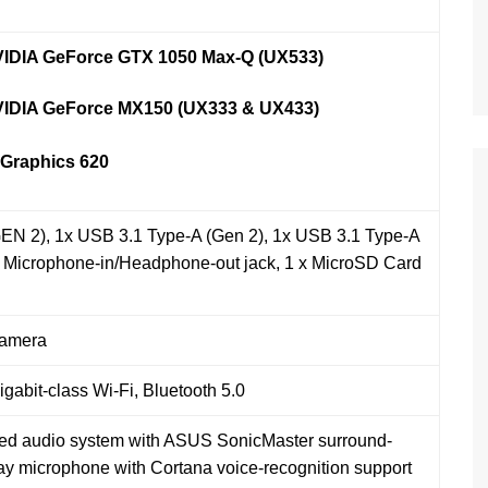
VIDIA
GeForce GTX 1050
Max-Q (UX533)
VIDIA
GeForce
MX150 (UX333 & UX433)
 Graphics 6
2
0
EN 2), 1x USB 3.1 Type-A (Gen 2), 1x USB 3.1 Type-A
x Microphone-in/Headphone-out jack, 1 x MicroSD Card
amera
gabit-class Wi-Fi, Bluetooth 5.0
ied audio system with ASUS SonicMaster surround-
ay microphone with Cortana voice-recognition support