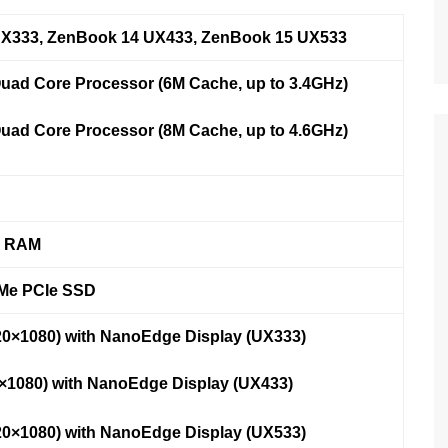
X333, ZenBook 14 UX433, ZenBook 15 UX533
Quad
Core
Processor
(
6
M Cache, up to
3.4
GHz)
uad
Core
Processor
(
8
M Cache, up to 4.
6
GHz)
 RAM
Me PCIe SSD
920×1080) with NanoEdge Display (UX333)
0×1080) with NanoEdge Display (UX433)
920×1080) with NanoEdge Display (UX533)