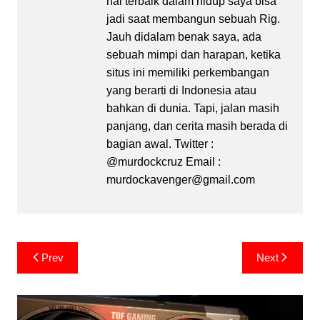
hal terbaik dalam hidup saya bisa
jadi saat membangun sebuah Rig.
Jauh didalam benak saya, ada
sebuah mimpi dan harapan, ketika
situs ini memiliki perkembangan
yang berarti di Indonesia atau
bahkan di dunia. Tapi, jalan masih
panjang, dan cerita masih berada di
bagian awal. Twitter :
@murdockcruz Email :
murdockavenger@gmail.com
Post
Prev
Next
navigation