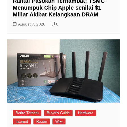
Rantai Pasokan Terhambat: TSMC
Menumpuk Chip Apple senilai $1
Miliar Akibat Kelangkaan DRAM
August 7, 2026
0
Berita Terbaru
Buyer's Guide
Hardware
Internet
Router
WiFi