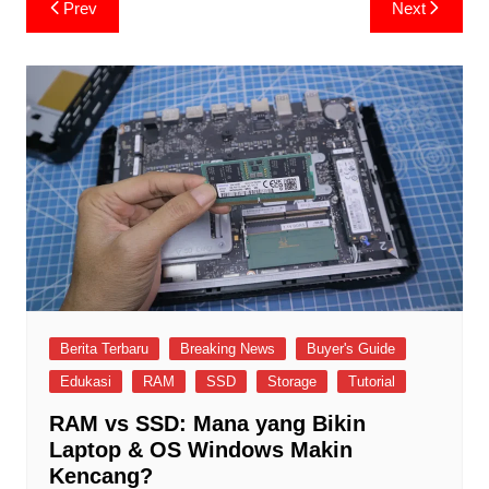
Post
Prev
Next
navigation
Berita Terbaru
Breaking News
Buyer's Guide
Edukasi
RAM
SSD
Storage
Tutorial
RAM vs SSD: Mana yang Bikin
Laptop & OS Windows Makin
Kencang?