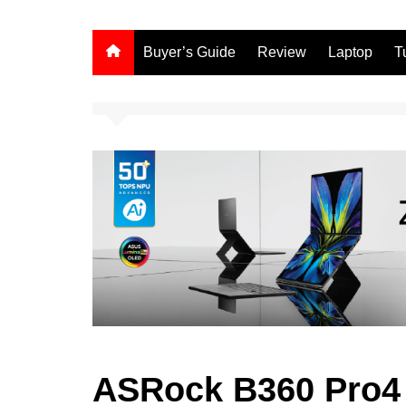
Buyer’s Guide
Review
Laptop
T
ASRock B360 Pro4