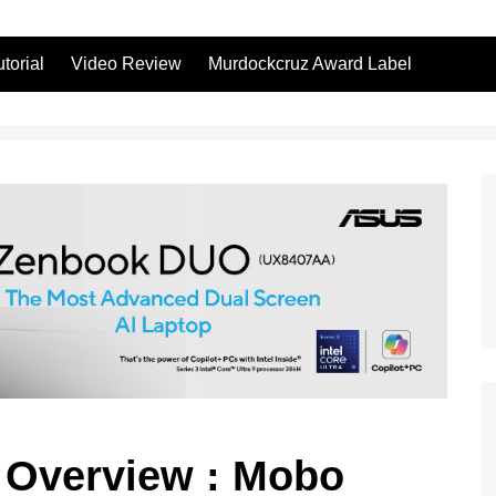
utorial
Video Review
Murdockcruz Award Label
 Overview : Mobo