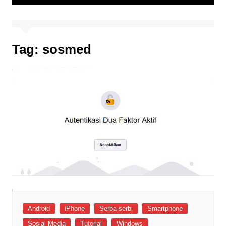
Tag:
sosmed
Android
iPhone
Serba-serbi
Smartphone
Sosial Media
Tutorial
Windows