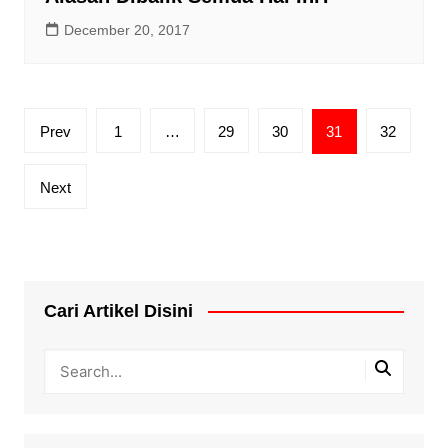
December 20, 2017
Posts
Prev
1
…
29
30
31
32
pagination
Next
Cari Artikel Disini