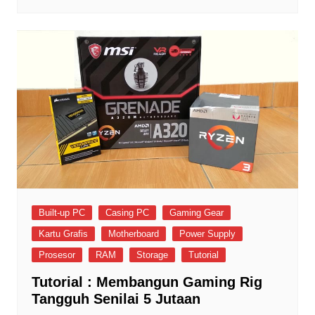
Built-up PC
Casing PC
Gaming Gear
Kartu Grafis
Motherboard
Power Supply
Prosesor
RAM
Storage
Tutorial
Tutorial : Membangun Gaming Rig
Tangguh Senilai 5 Jutaan