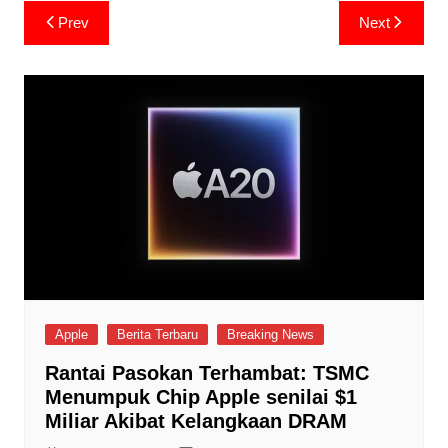
Post
Prev
Next
navigation
Apple
Berita Terbaru
Breaking News
Rantai Pasokan Terhambat: TSMC
Menumpuk Chip Apple senilai $1
Miliar Akibat Kelangkaan DRAM