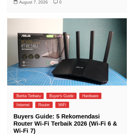
August 7, 2026
0
Berita Terbaru
Buyer's Guide
Hardware
Internet
Router
WiFi
Buyers Guide: 5 Rekomendasi
Router Wi-Fi Terbaik 2026 (Wi-Fi 6 &
Wi-Fi 7)