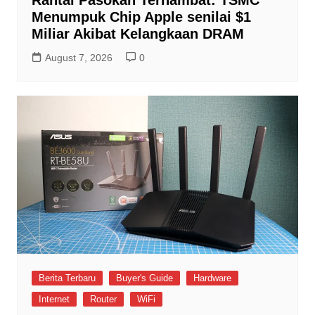
Rantai Pasokan Terhambat: TSMC
Menumpuk Chip Apple senilai $1
Miliar Akibat Kelangkaan DRAM
August 7, 2026
0
Berita Terbaru
Buyer's Guide
Hardware
Internet
Router
WiFi