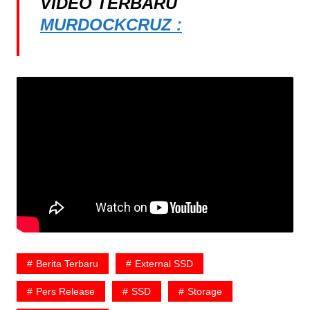
VIDEO TERBARU
MURDOCKCRUZ :
Berita Terbaru
External SSD
Pers Release
SSD
Storage