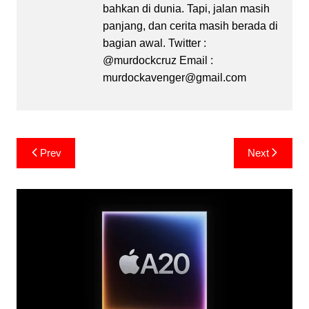
bahkan di dunia. Tapi, jalan masih
panjang, dan cerita masih berada di
bagian awal. Twitter :
@murdockcruz Email :
murdockavenger@gmail.com
Post
Prev
Next
navigation