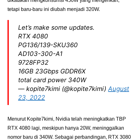
dikatakan mengkonsumsi 450W yang mengerikan,
tetapi baru-baru ini diubah menjadi 320W.
Let’s make some updates.
RTX 4080
PG136/139-SKU360
AD103-300-A1
9728FP32
16GB 23Gbps GDDR6X
total card power 340W
— kopite7kimi (@kopite7kimi)
August
23, 2022
Menurut Kopite7kimi, Nvidia telah meningkatkan TBP
RTX 4080 lagi, meskipun hanya 20W, meninggalkan
nomor baru di 340W. Sebagai perbandingan, RTX 3080