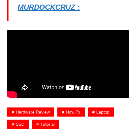
MURDOCKCRUZ :
Hardware Review
How To
Laptop
SSD
Tutorial