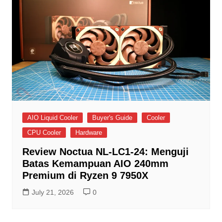
AIO Liquid Cooler
Buyer's Guide
Cooler
CPU Cooler
Hardware
Review Noctua NL-LC1-24: Menguji
Batas Kemampuan AIO 240mm
Premium di Ryzen 9 7950X
July 21, 2026
0