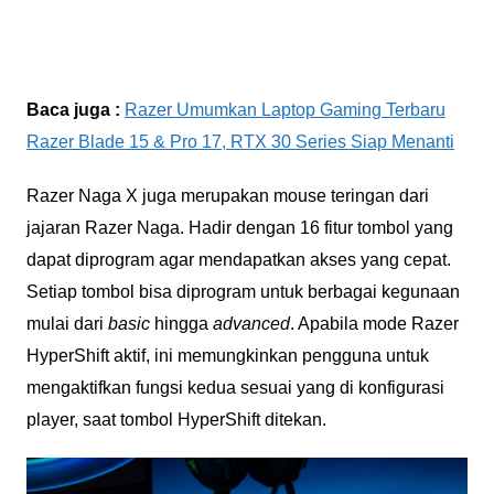
Baca juga :
Razer Umumkan Laptop Gaming Terbaru
Razer Blade 15 & Pro 17, RTX 30 Series Siap Menanti
Razer Naga X juga merupakan mouse teringan dari
jajaran Razer Naga. Hadir dengan 16 fitur tombol yang
dapat diprogram agar mendapatkan akses yang cepat.
Setiap tombol bisa diprogram untuk berbagai kegunaan
mulai dari
basic
hingga
advanced
. Apabila mode Razer
HyperShift aktif, ini memungkinkan pengguna untuk
mengaktifkan fungsi kedua sesuai yang di konfigurasi
player, saat tombol HyperShift ditekan.