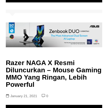
Razer NAGA X Resmi
Diluncurkan – Mouse Gaming
MMO Yang Ringan, Lebih
Powerful
January 21, 2021
0