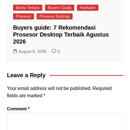
Berita Terbaru
Buyer's Guide
Hardware
Prosesor
Prosesor Desktop
Buyers guide: 7 Rekomendasi
Prosesor Desktop Terbaik Agustus
2026
August 8, 2026
0
Leave a Reply
Your email address will not be published.
Required
fields are marked
*
Comment
*