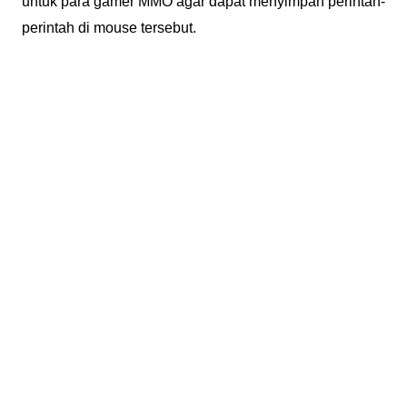
untuk para gamer MMO agar dapat menyimpan perintah-
perintah di mouse tersebut.