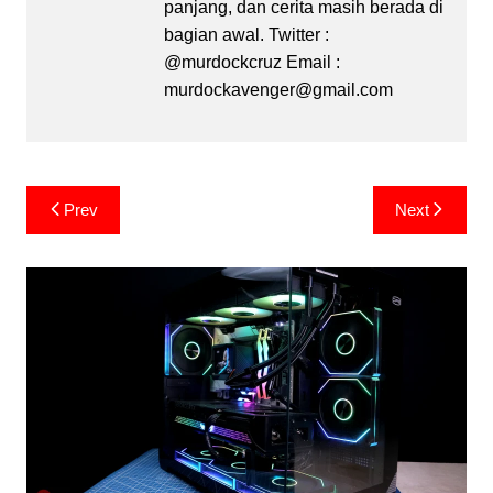
panjang, dan cerita masih berada di
bagian awal. Twitter :
@murdockcruz Email :
murdockavenger@gmail.com
Post
Prev
Next
navigation