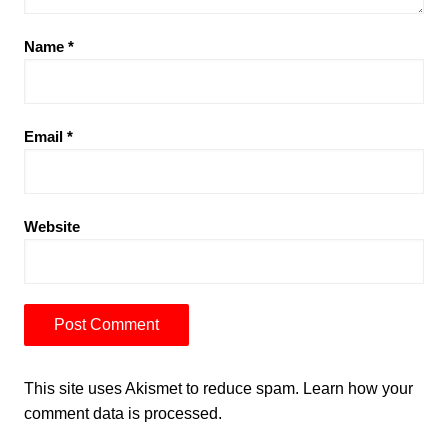
Name
*
Email
*
Website
This site uses Akismet to reduce spam.
Learn how your
comment data is processed.