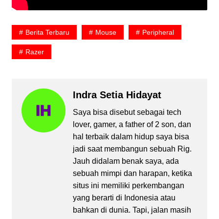
Berita Terbaru
Mouse
Peripheral
Razer
Indra Setia Hidayat
Saya bisa disebut sebagai tech
lover, gamer, a father of 2 son, dan
hal terbaik dalam hidup saya bisa
jadi saat membangun sebuah Rig.
Jauh didalam benak saya, ada
sebuah mimpi dan harapan, ketika
situs ini memiliki perkembangan
yang berarti di Indonesia atau
bahkan di dunia. Tapi, jalan masih