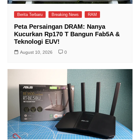
Berita Terbaru
Breaking News
RAM
Peta Persaingan DRAM: Nanya
Kucurkan Rp170 T Bangun Fab5A &
Teknologi EUV!
August 10, 2026
0