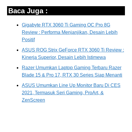
Baca Juga :
Gigabyte RTX 3060 Ti Gaming OC Pro 8G
Review : Performa Menjanjikan, Desain Lebih
Positif
ASUS ROG Strix GeForce RTX 3060 Ti Review :
Kinerja Superior, Desain Lebih Istimewa
Razer Umumkan Laptop Gaming Terbaru Razer
Blade 15 & Pro 17, RTX 30 Series Siap Menanti
ASUS Umumkan Line Up Monitor Baru Di CES
2021, Termasuk Seri Gaming, ProArt, &
ZenScreen