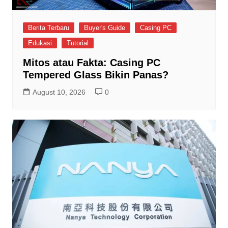
Berita Terbaru
Buyer's Guide
Casing PC
Edukasi
Tutorial
Mitos atau Fakta: Casing PC
Tempered Glass Bikin Panas?
August 10, 2026
0