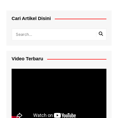
Cari Artikel Disini
Video Terbaru