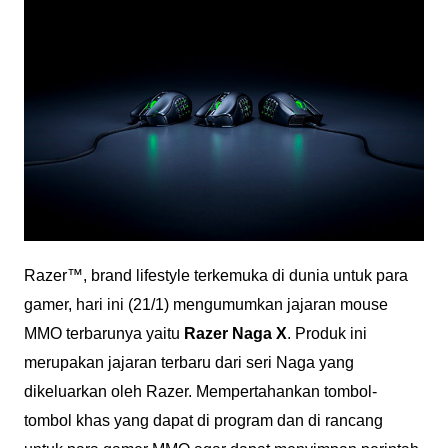
Razer™, brand lifestyle terkemuka di dunia untuk para
gamer, hari ini (21/1) mengumumkan jajaran mouse
MMO terbarunya yaitu
Razer Naga X
. Produk ini
merupakan jajaran terbaru dari seri Naga yang
dikeluarkan oleh Razer. Mempertahankan tombol-
tombol khas yang dapat di program dan di rancang