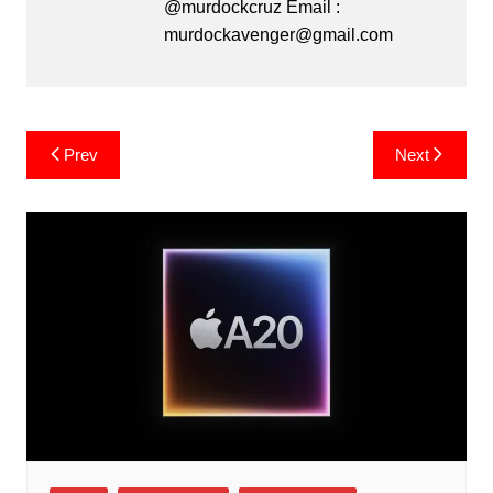
@murdockcruz Email :
murdockavenger@gmail.com
Post
Prev
Next
navigation