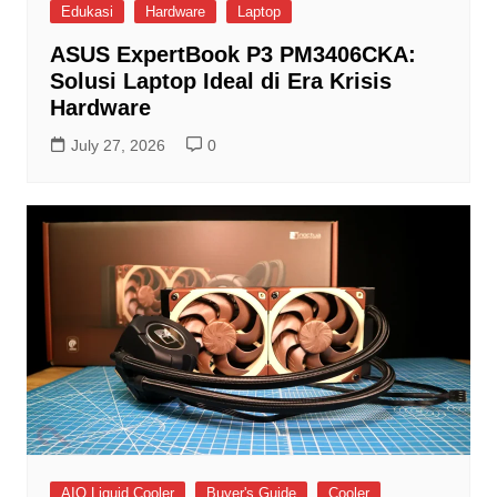
Edukasi
Hardware
Laptop
ASUS ExpertBook P3 PM3406CKA:
Solusi Laptop Ideal di Era Krisis
Hardware
July 27, 2026
0
AIO Liquid Cooler
Buyer's Guide
Cooler