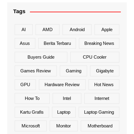
Tags
AI
AMD
Android
Apple
Asus
Berita Terbaru
Breaking News
Buyers Guide
CPU Cooler
Games Review
Gaming
Gigabyte
GPU
Hardware Review
Hot News
How To
Intel
Internet
Kartu Grafis
Laptop
Laptop Gaming
Microsoft
Monitor
Motherboard