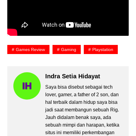
Games Review
Gaming
Playstation
Indra Setia Hidayat
Saya bisa disebut sebagai tech
lover, gamer, a father of 2 son, dan
hal terbaik dalam hidup saya bisa
jadi saat membangun sebuah Rig.
Jauh didalam benak saya, ada
sebuah mimpi dan harapan, ketika
situs ini memiliki perkembangan