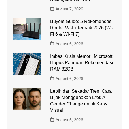
August 7, 2026
Buyers Guide: 5 Rekomendasi
Router Wi-Fi Terbaik 2026 (Wi-
Fi 6 & Wi-Fi 7)
August 6, 2026
Imbas Krisis Memori, Microsoft
Hapus Panduan Rekomendasi
RAM 32GB
August 6, 2026
Lebih dari Sekadar Tren: Cara
Bijak Menggunakan Efek AI
Gender Change untuk Karya
Visual
August 5, 2026