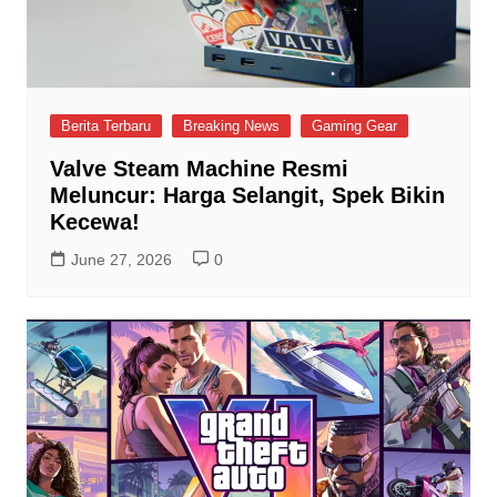
Berita Terbaru
Breaking News
Gaming Gear
Valve Steam Machine Resmi
Meluncur: Harga Selangit, Spek Bikin
Kecewa!
June 27, 2026
0