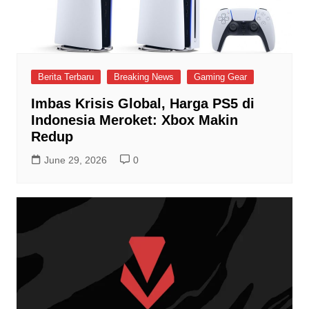
Berita Terbaru
Breaking News
Gaming Gear
Imbas Krisis Global, Harga PS5 di
Indonesia Meroket: Xbox Makin
Redup
June 29, 2026
0