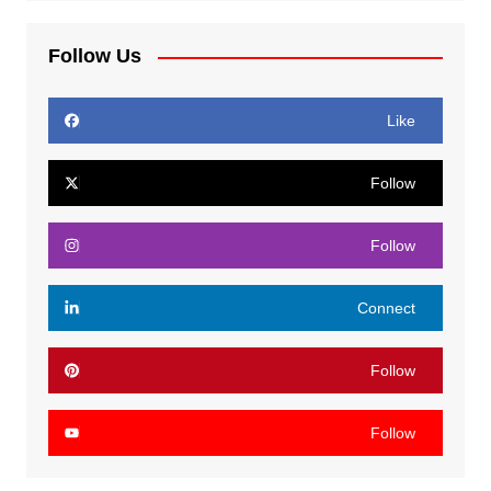
Follow Us
Like
Follow
Follow
Connect
Follow
Follow