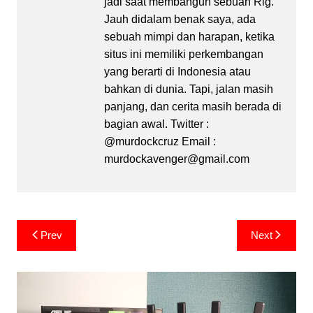
jadi saat membangun sebuah Rig.
Jauh didalam benak saya, ada
sebuah mimpi dan harapan, ketika
situs ini memiliki perkembangan
yang berarti di Indonesia atau
bahkan di dunia. Tapi, jalan masih
panjang, dan cerita masih berada di
bagian awal. Twitter :
@murdockcruz Email :
murdockavenger@gmail.com
Post
Prev
Next
navigation