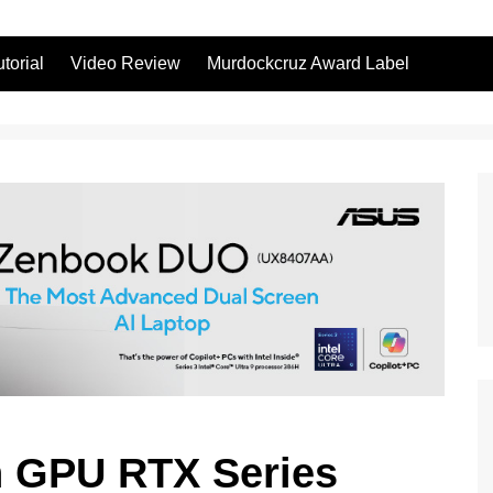
utorial
Video Review
Murdockcruz Award Label
n GPU RTX Series