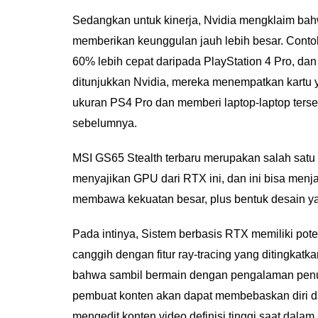
Sedangkan untuk kinerja, Nvidia mengklaim bahw
memberikan keunggulan jauh lebih besar. Contoh
60% lebih cepat daripada PlayStation 4 Pro, dan 
ditunjukkan Nvidia, mereka menempatkan kartu y
ukuran PS4 Pro dan memberi laptop-laptop terseb
sebelumnya.
MSI GS65 Stealth terbaru merupakan salah satu 
menyajikan GPU dari RTX ini, dan ini bisa menja
membawa kekuatan besar, plus bentuk desain y
Pada intinya, Sistem berbasis RTX memiliki po
canggih dengan fitur ray-tracing yang ditingkatk
bahwa sambil bermain dengan pengalaman penuh, f
pembuat konten akan dapat membebaskan diri da
mengedit konten video definisi tinggi saat dala