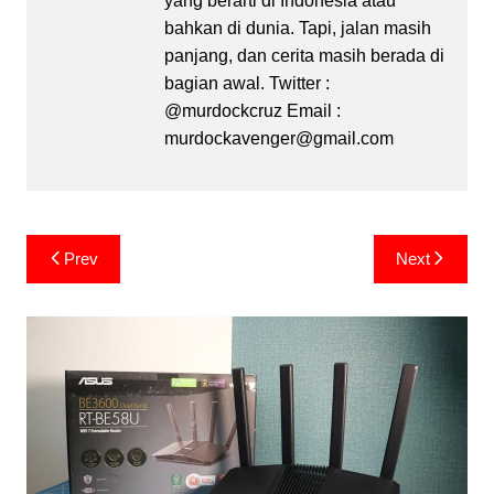
yang berarti di Indonesia atau
bahkan di dunia. Tapi, jalan masih
panjang, dan cerita masih berada di
bagian awal. Twitter :
@murdockcruz Email :
murdockavenger@gmail.com
Post
Prev
Next
navigation