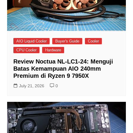
AIO Liquid Cooler
Buyer's Guide
Cooler
CPU Cooler
Hardware
Review Noctua NL-LC1-24: Menguji
Batas Kemampuan AIO 240mm
Premium di Ryzen 9 7950X
July 21, 2026
0