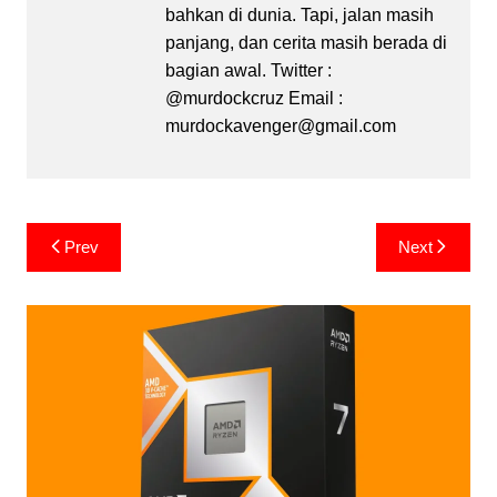
bahkan di dunia. Tapi, jalan masih
panjang, dan cerita masih berada di
bagian awal. Twitter :
@murdockcruz Email :
murdockavenger@gmail.com
Post
Prev
Next
navigation