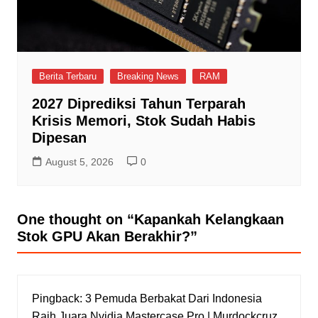
Berita Terbaru
Breaking News
RAM
2027 Diprediksi Tahun Terparah
Krisis Memori, Stok Sudah Habis
Dipesan
August 5, 2026
0
One thought on “
Kapankah Kelangkaan
Stok GPU Akan Berakhir?
”
Pingback:
3 Pemuda Berbakat Dari Indonesia
Raih Juara Nvidia Mastercase Pro | Murdockcruz