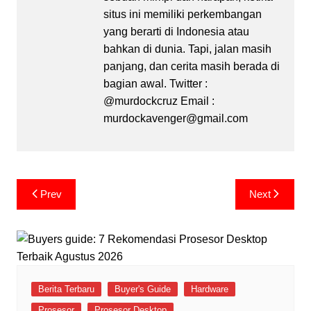
situs ini memiliki perkembangan
yang berarti di Indonesia atau
bahkan di dunia. Tapi, jalan masih
panjang, dan cerita masih berada di
bagian awal. Twitter :
@murdockcruz Email :
murdockavenger@gmail.com
Post
Prev
Next
navigation
Berita Terbaru
Buyer's Guide
Hardware
Prosesor
Prosesor Desktop