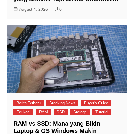
August 4, 2026
0
Berita Terbaru
Breaking News
Buyer's Guide
Edukasi
RAM
SSD
Storage
Tutorial
RAM vs SSD: Mana yang Bikin
Laptop & OS Windows Makin