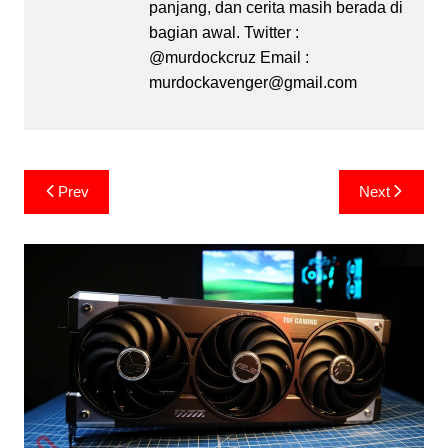
panjang, dan cerita masih berada di
bagian awal. Twitter :
@murdockcruz Email :
murdockavenger@gmail.com
Post
Prev
Next
navigation