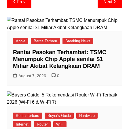
Prev
Next
navigation
Apple
Berita Terbaru
Breaking News
Rantai Pasokan Terhambat: TSMC
Menumpuk Chip Apple senilai $1
Miliar Akibat Kelangkaan DRAM
August 7, 2026
0
Berita Terbaru
Buyer's Guide
Hardware
Internet
Router
WiFi