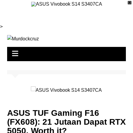
X
Skip
>
to
content
ASUS TUF Gaming F16
(FX608): 21 Jutaan Dapat RTX
5050, Worth it?