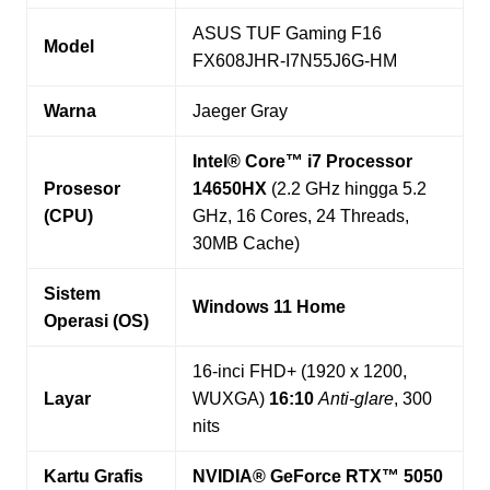
ASUS TUF Gaming F16
Model
FX608JHR-I7N55J6G-HM
Warna
Jaeger Gray
Intel® Core™ i7 Processor
Prosesor
14650HX
(2.2 GHz hingga 5.2
(CPU)
GHz, 16 Cores, 24 Threads,
30MB Cache)
Sistem
Windows 11 Home
Operasi (OS)
16-inci FHD+ (1920 x 1200,
Layar
WUXGA)
16:10
Anti-glare
, 300
nits
Kartu Grafis
NVIDIA® GeForce RTX™ 5050