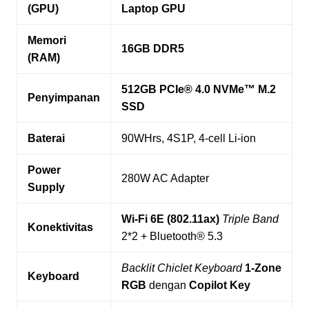
(GPU)
Laptop GPU
Memori
16GB DDR5
(RAM)
512GB PCIe® 4.0 NVMe™ M.2
Penyimpanan
SSD
Baterai
90WHrs, 4S1P, 4-cell Li-ion
Power
280W AC Adapter
Supply
Wi-Fi 6E (802.11ax)
Triple Band
Konektivitas
2*2 + Bluetooth® 5.3
Backlit Chiclet Keyboard
1-Zone
Keyboard
RGB
dengan
Copilot Key