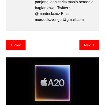
panjang, dan cerita masih berada di
bagian awal. Twitter :
@murdockcruz Email :
murdockavenger@gmail.com
Post
Prev
Next
navigation