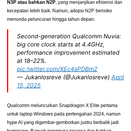
N3P atau bahkan N2P
, yang menjanjikan efisiensi dan
kecepatan lebih baik. Namun, adopsi N2P berisiko
menunda peluncuran hingga tahun depan.
Second-generation Qualcomm Nuvia:
big core clock starts at 4.4GHz,
performance improvement estimated
at 18–22%.
pic.twitter.com/XEc4sPDBm2
— Jukanlosreve (@Jukanlosreve)
April
15, 2025
Qualcomm meluncurkan Snapdragon X Elite pertama
untuk laptop Windows pada pertengahan 2024, namun
hype AI yang digembar-gemborkan justru berbalik jadi
bumerang. Banyak pengguna kecewa dan bahkan