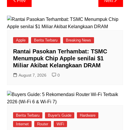
Prev
Next
navigation
Apple
Berita Terbaru
Breaking News
Rantai Pasokan Terhambat: TSMC
Menumpuk Chip Apple senilai $1
Miliar Akibat Kelangkaan DRAM
August 7, 2026
0
Berita Terbaru
Buyer's Guide
Hardware
Internet
Router
WiFi