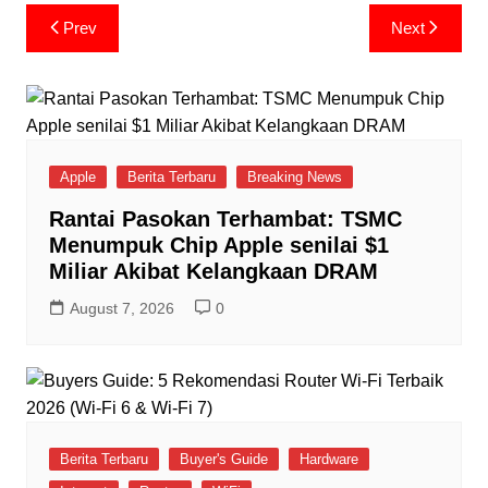
Post
Prev
Next
navigation
Apple
Berita Terbaru
Breaking News
Rantai Pasokan Terhambat: TSMC
Menumpuk Chip Apple senilai $1
Miliar Akibat Kelangkaan DRAM
August 7, 2026
0
Berita Terbaru
Buyer's Guide
Hardware