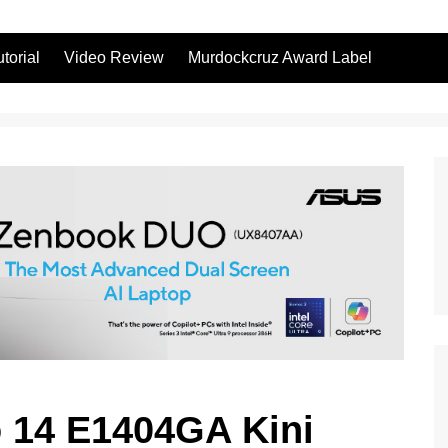
utorial
Video Review
Murdockcruz Award Label
 14 E1404GA Kini