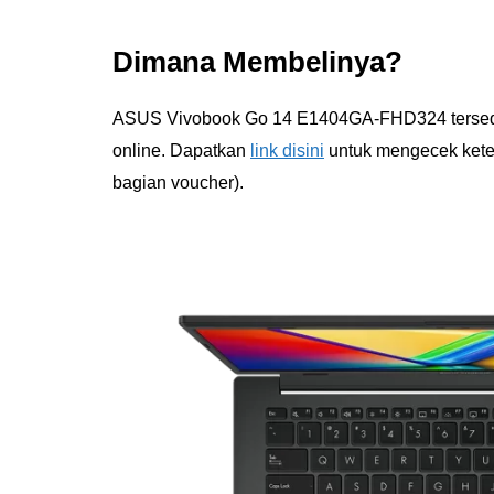
Dimana Membelinya?
ASUS Vivobook Go 14 E1404GA-FHD324 tersedia u
online. Dapatkan
link disini
untuk mengecek keter
bagian voucher).