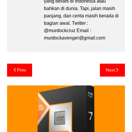
yang berarti di Indonesia atau
bahkan di dunia. Tapi, jalan masih
panjang, dan cerita masih berada di
bagian awal. Twitter :
@murdockcruz Email :
murdockavenger@gmail.com
Post
Prev
Next
navigation