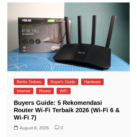
Berita Terbaru
Buyer's Guide
Hardware
Internet
Router
WiFi
Buyers Guide: 5 Rekomendasi
Router Wi-Fi Terbaik 2026 (Wi-Fi 6 &
Wi-Fi 7)
August 6, 2026
0