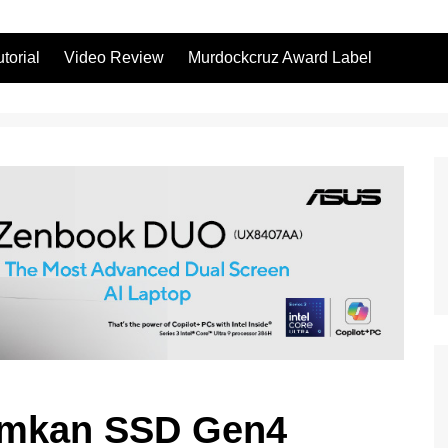
utorial
Video Review
Murdockcruz Award Label
kan SSD Gen4