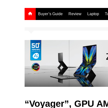
Buyer’s Guide
Review
Laptop
T
“Voyager”, GPU A