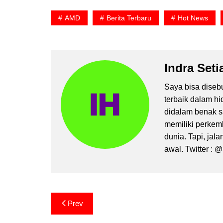
AMD
Berita Terbaru
Hot News
Indra Seti
Saya bisa disebut
terbaik dalam h
didalam benak sa
memiliki perkemb
dunia. Tapi, jal
awal. Twitter :
Post
Prev
navigation