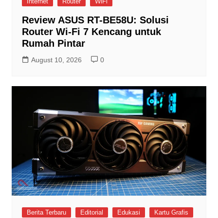
Internet
Router
WiFi
Review ASUS RT-BE58U: Solusi
Router Wi-Fi 7 Kencang untuk
Rumah Pintar
August 10, 2026
0
Berita Terbaru
Editorial
Edukasi
Kartu Grafis