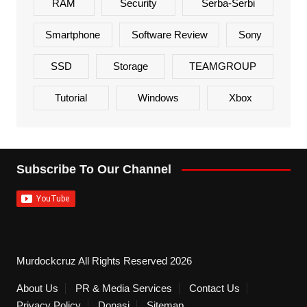
RAM
Security
Serba-Serbi
Smartphone
Software Review
Sony
SSD
Storage
TEAMGROUP
Tutorial
Windows
Xbox
Subscribe To Our Channel
Murdockcruz All Rights Reserved 2026
About Us
PR & Media Services
Contact Us
Privacy Policy
Donasi
Sitemap